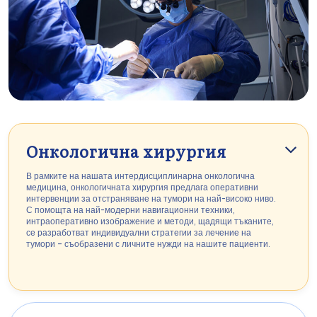
Онкологична хирургия
В рамките на нашата интердисциплинарна онкологична
медицина, онкологичната хирургия предлага оперативни
интервенции за отстраняване на тумори на най-високо ниво.
С помощта на най-модерни навигационни техники,
интраоперативно изображение и методи, щадящи тъканите,
се разработват индивидуални стратегии за лечение на
тумори – съобразени с личните нужди на нашите пациенти.