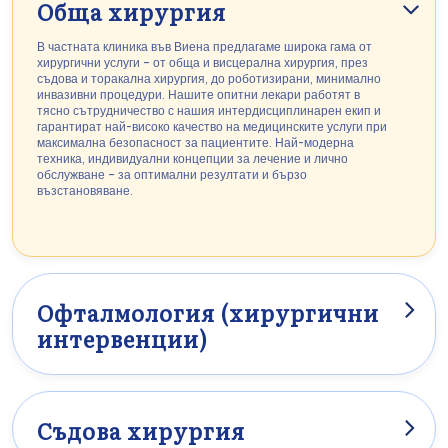
Обща хирургия
В частната клиника във Виена предлагаме широка гама от
хирургични услуги – от обща и висцерална хирургия, през
съдова и торакална хирургия, до роботизирани, минимално
инвазивни процедури. Нашите опитни лекари работят в
тясно сътрудничество с нашия интердисциплинарен екип и
гарантират най-високо качество на медицинските услуги при
максимална безопасност за пациентите. Най-модерна
техника, индивидуални концепции за лечение и лично
обслужване – за оптимални резултати и бързо
възстановяване.
Офталмология (хирургични
интервенции)
В WPK се извършват хирургични корекции като операции на
катаракта (сиво кълбо), корекции на клепачите или лечение
на глаукома с най-голяма прецизност и най-модерна
технология – за ясно виждане и подобрено благосъстояние.
Съдова хирургия