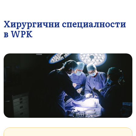
Хирургични специалности
в WPK