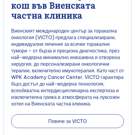
кош във Виенската
частна клиника
Виенският международен център за торакална
онкология (VICTO) предлага специализирани,
индивидуални лечения за всички торакални
тумори – от бърза и прецизна диагностика, през
най-модерна минимално инвазивна и отворена
хирургия, до персонализирани онкологични
терапии, включително имунотерапия. Като част от
WPK Academy Cancer Center, VICTO гарантира
бърз достъп до най-модерна технология,
всеобхватна интердисциплинарна експертиза и
изключителна грижа в атмосферата на луксозен
хотел на Виенската частна клиника.
Повече за VICTO