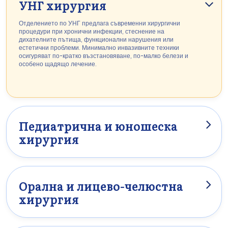
УНГ хирургия
Отделението по УНГ предлага съвременни хирургични
процедури при хронични инфекции, стеснение на
дихателните пътища, функционални нарушения или
естетични проблеми. Минимално инвазивните техники
осигуряват по-кратко възстановяване, по-малко белези и
особено щадящо лечение.
Педиатрична и юношеска
хирургия
Хирургичният екип на WPK предлага специализирана грижа
при вродени малформации, нарушения в развитието и
функционални проблеми. Чрез подходящи за деца,
минимално инвазивни хирургични процедури тъканите се
щадят максимално – за бързо връщане към ежедневието и
Орална и лицево-челюстна
развитие, подходящо за възрастта.
хирургия
Тук акцентът е върху прецизни интервенции при травми,
тумори, неправилно подреждане на зъбите и функционални
нарушения в областта на лицето. Освен медицинските