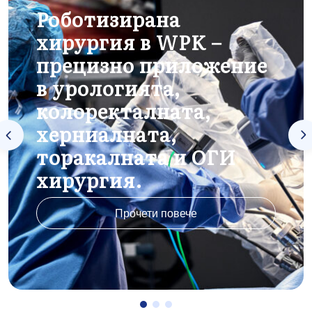
Роботизирана
хирургия в WPK –
прецизно приложение
в урологията,
колоректалната,
херниалната,
торакалната и ОГИ
хирургия.
Прочети повече