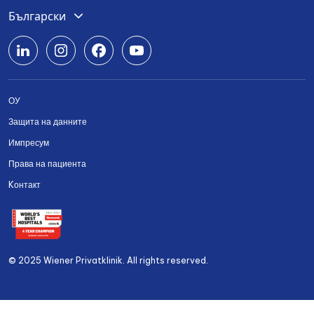
Українська
Български
Deutsch
English
ОУ
Română
Защита на данните
Srpski
Импресум
Права на пациента
Українська
Kонтакт
© 2025 Wiener Privatklinik. All rights reserved.