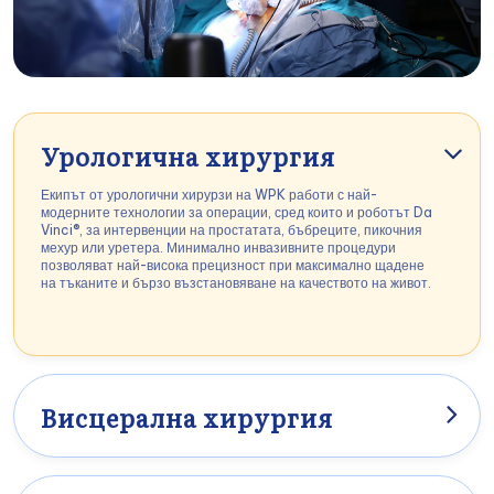
Урологична хирургия
Екипът от урологични хирурзи на WPK работи с най-
модерните технологии за операции, сред които и роботът Da
Vinci®, за интервенции на простатата, бъбреците, пикочния
мехур или уретера. Минимално инвазивните процедури
позволяват най-висока прецизност при максимално щадене
на тъканите и бързо възстановяване на качеството на живот.
Висцерална хирургия
Висцералната хирургия в частната клиника във Виена
обхваща сложни операции в коремната област –
включително стомах, черва, черен дроб, панкреас и жлъчен
мехур. С помощта на високоразделителна образна