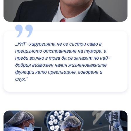
„УНГ-хирургията не се състои само в
прецизното отстраняване на тумора, а
преди всичко в това да се запазят по най-
добрия възможен начин жизненоважните
функции като преглъщане, говорене и
слух.“