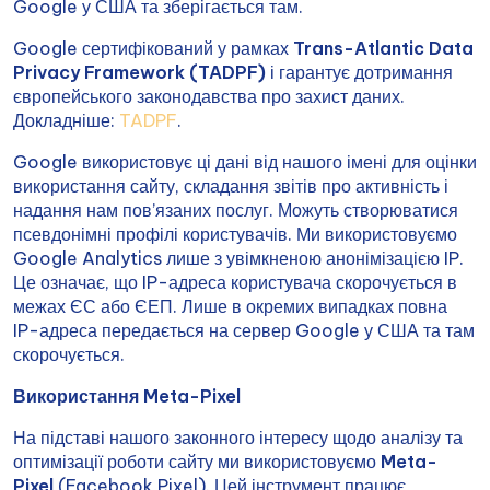
Google у США та зберігається там.
Google сертифікований у рамках
Trans-Atlantic Data
Privacy Framework (TADPF)
і гарантує дотримання
європейського законодавства про захист даних.
Докладніше:
TADPF
.
Google використовує ці дані від нашого імені для оцінки
використання сайту, складання звітів про активність і
надання нам пов’язаних послуг. Можуть створюватися
псевдонімні профілі користувачів. Ми використовуємо
Google Analytics лише з увімкненою анонімізацією IP.
Це означає, що IP-адреса користувача скорочується в
межах ЄС або ЄЕП. Лише в окремих випадках повна
IP-адреса передається на сервер Google у США та там
скорочується.
Використання Meta-Pixel
На підставі нашого законного інтересу щодо аналізу та
оптимізації роботи сайту ми використовуємо
Meta-
Pixel
(Facebook Pixel). Цей інструмент працює